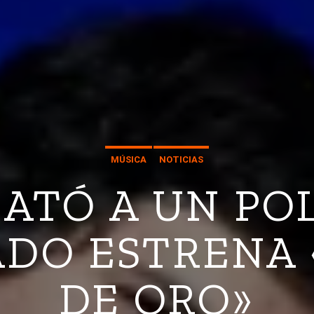
MÚSICA
NOTICIAS
ATÓ A UN PO
DO ESTRENA
DE ORO»