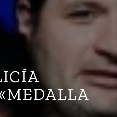
LICÍA
 «MEDALLA