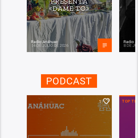
PRESENTA
«DAME TO»
Radio Anáhuac
Radio A
14 DE JULIO DE 2026
8 DE JU
PODCAST
TOP TE
1