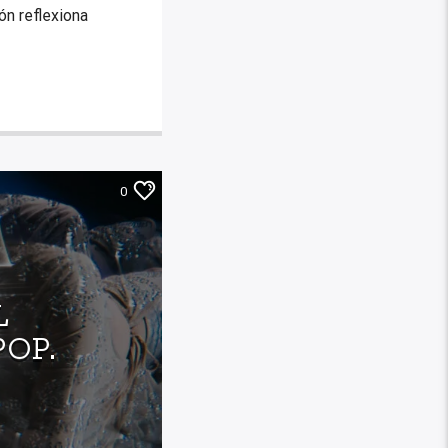
ón reflexiona
0
L
POP.