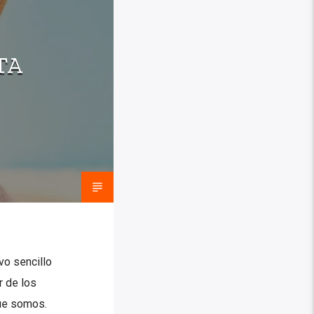
TA
vo sencillo
r de los
que somos.