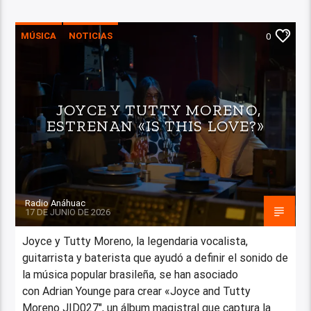
MÚSICA
NOTICIAS
0
JOYCE Y TUTTY MORENO,
ESTRENAN «IS THIS LOVE?»
Radio Anáhuac
17 DE JUNIO DE 2026
Joyce y Tutty Moreno, la legendaria vocalista,
guitarrista y baterista que ayudó a definir el sonido de
la música popular brasileña, se han asociado
con Adrian Younge para crear «Joyce and Tutty
Moreno JID027″, un álbum magistral que captura la