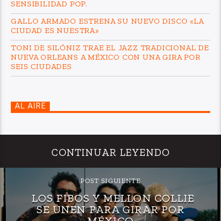
SENSIBILIDAD POP.
GALLO ARMADO ESTRENA SU NUEVO DISCO «LA
CIUDAD ES NUESTRA»
TONI DE SILÓNIZ TRAE EL JAZZ TRADICIONAL DE
NUEVA ORLEANS A MÉXICO CON UNA GIRA POR
SEIS CIUDADES
AL AIRE
CONTINUAR LEYENDO
POST SIGUIENTE
LOS FIBOS Y MELLON COLLIE
SE UNEN PARA GIRAR POR
MÉXICO