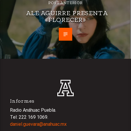
POST ANTERIOR
ALE AGUIRRE PRESENTA
«FLORECER»
Informes
Radio Anáhuac Puebla.
Tel: 222 169 1069.
daniel.guevara@anahuac.mx