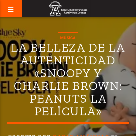
MÚSICA
LA BELLEZA DE LA
AUTENTICIDAD
«SNOOPY Y
CHARLIE BROWN:
PEANUTS LA
PELÍCULA»