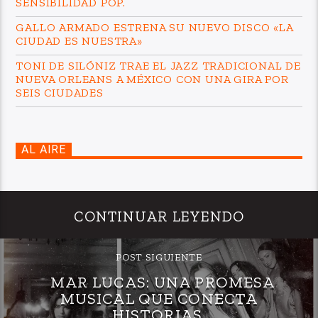
SENSIBILIDAD POP.
GALLO ARMADO ESTRENA SU NUEVO DISCO «LA
CIUDAD ES NUESTRA»
TONI DE SILÓNIZ TRAE EL JAZZ TRADICIONAL DE
NUEVA ORLEANS A MÉXICO CON UNA GIRA POR
SEIS CIUDADES
AL AIRE
CONTINUAR LEYENDO
POST SIGUIENTE
MAR LUCAS: UNA PROMESA
MUSICAL QUE CONECTA
HISTORIAS.