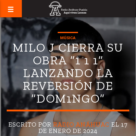
MÚSICA
MILO J CIERRA SU
OBRA “1 1 1”
LANZANDO LA
REVERSIÓN DE
“DOM1NGO”
ESCRITO POR
RADIO ANÁHUAC
EL 17
DE ENERO DE 2024