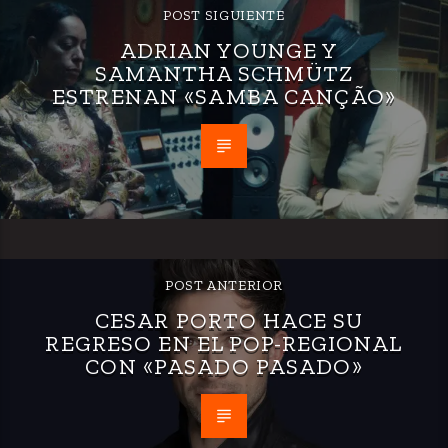
POST SIGUIENTE
ADRIAN YOUNGE Y
SAMANTHA SCHMÜTZ
ESTRENAN «SAMBA CANÇÃO»
POST ANTERIOR
CESAR PORTO HACE SU
REGRESO EN EL POP-REGIONAL
CON «PASADO PASADO»