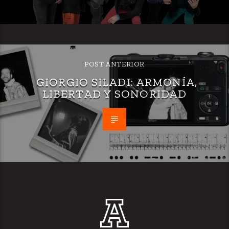
POST ANTERIOR
GIORGIO SILADI: ARMONÍA,
LIBERTAD Y SONORIDAD