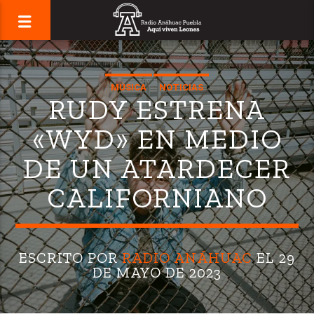
MÚSICA
NOTICIAS
RUDY ESTRENA
«WYD» EN MEDIO
DE UN ATARDECER
CALIFORNIANO
ESCRITO POR
RADIO ANÁHUAC
EL 29
DE MAYO DE 2023