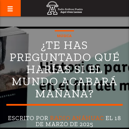
MÚSICA
¿TE HAS
PREGUNTADO QUÉ
HARÍAS SI EL
MUNDO ACABARÁ
MAÑANA?
ESCRITO POR
RADIO ANÁHUAC
EL 18
DE MARZO DE 2025