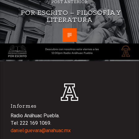
POST ANTERIOR
POR ESCRITO – FILOSOFÍA Y
LITERATURA
Informes
Radio Anáhuac Puebla.
Tel: 222 169 1069.
daniel.guevara@anahuac.mx