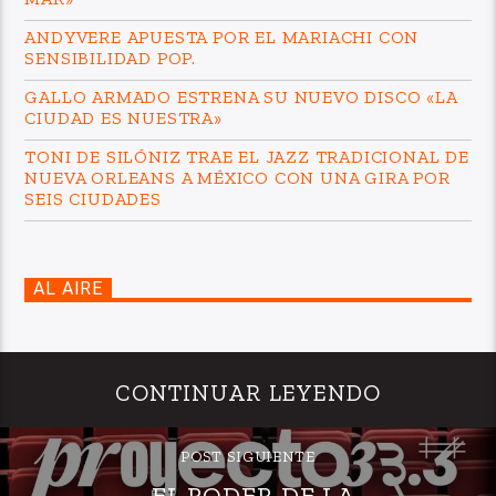
ANDYVERE APUESTA POR EL MARIACHI CON
SENSIBILIDAD POP.
GALLO ARMADO ESTRENA SU NUEVO DISCO «LA
CIUDAD ES NUESTRA»
TONI DE SILÓNIZ TRAE EL JAZZ TRADICIONAL DE
NUEVA ORLEANS A MÉXICO CON UNA GIRA POR
SEIS CIUDADES
AL AIRE
CONTINUAR LEYENDO
POST SIGUIENTE
EL PODER DE LA