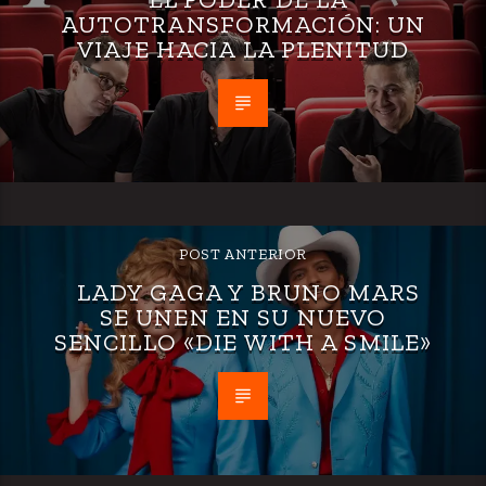
AUTOTRANSFORMACIÓN: UN
VIAJE HACIA LA PLENITUD
POST ANTERIOR
LADY GAGA Y BRUNO MARS
SE UNEN EN SU NUEVO
SENCILLO «DIE WITH A SMILE»