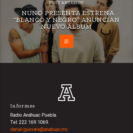
POST ANTERIOR
NUNO PRESENTA ESTRENA
“BLANCO Y NEGRO” ANUNCIAN
NUEVO ÁLBUM
Informes
Radio Anáhuac Puebla.
Tel: 222 169 1069.
daniel.guevara@anahuac.mx