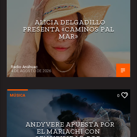
ALICIA DELGADILLO
PRESENTA «CAMINOS PAL
MAR»
Radio Anáhuac
4 DE AGOSTO DE 2026
MÚSICA
0
ANDYVERE APUESTA POR
EL MARIACHI CON