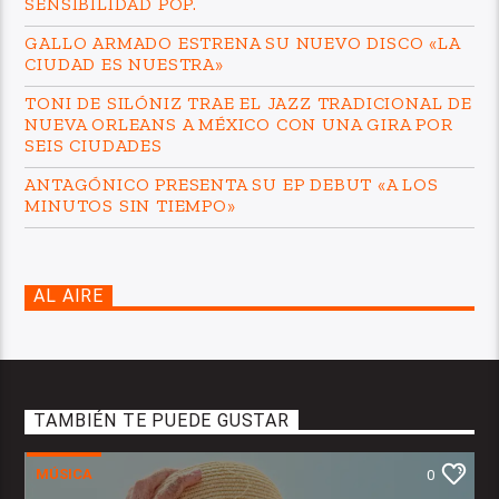
SENSIBILIDAD POP.
GALLO ARMADO ESTRENA SU NUEVO DISCO «LA
CIUDAD ES NUESTRA»
TONI DE SILÓNIZ TRAE EL JAZZ TRADICIONAL DE
NUEVA ORLEANS A MÉXICO CON UNA GIRA POR
SEIS CIUDADES
ANTAGÓNICO PRESENTA SU EP DEBUT «A LOS
MINUTOS SIN TIEMPO»
AL AIRE
TAMBIÉN TE PUEDE GUSTAR
MÚSICA
0