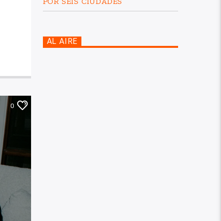
POR SEIS CIUDADES
AL AIRE
0