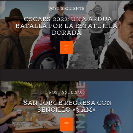
POST SIGUIENTE
OSCARS 2022: UNA ARDUA
BATALLA POR LA ESTATUILLA
DORADA
POST ANTERIOR
SAN JORGE REGRESA CON
SENCILLO «3 AM»