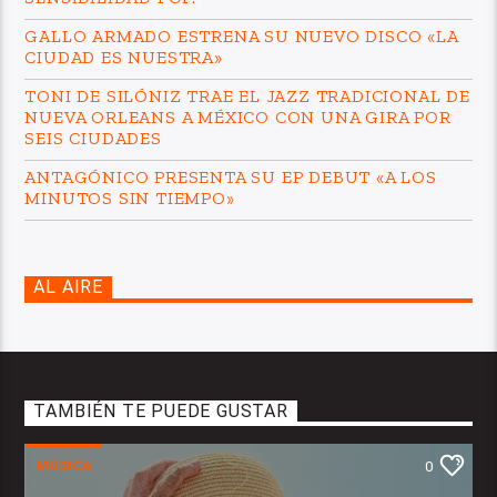
GALLO ARMADO ESTRENA SU NUEVO DISCO «LA
CIUDAD ES NUESTRA»
TONI DE SILÓNIZ TRAE EL JAZZ TRADICIONAL DE
NUEVA ORLEANS A MÉXICO CON UNA GIRA POR
SEIS CIUDADES
ANTAGÓNICO PRESENTA SU EP DEBUT «A LOS
MINUTOS SIN TIEMPO»
AL AIRE
TAMBIÉN TE PUEDE GUSTAR
MÚSICA
0