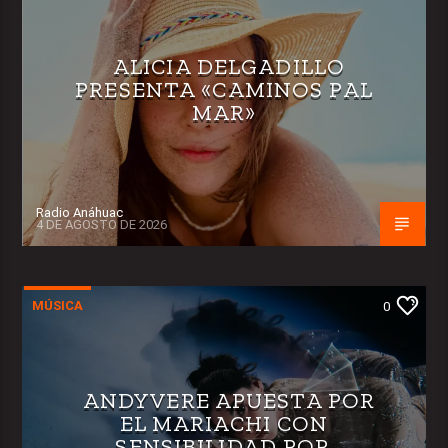
ALICIA DELGADILLO
PRESENTA «CAMINOS PAL
MAR»
Radio Anáhuac
4 DE AGOSTO DE 2026
MÚSICA
0
ANDYVERE APUESTA POR
EL MARIACHI CON
SENSIBILIDAD POP.