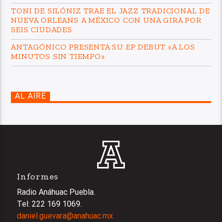
TONI DE SILÓNIZ TRAE EL JAZZ TRADICIONAL DE
NUEVA ORLEANS A MÉXICO CON UNA GIRA POR
SEIS CIUDADES
ANTAGÓNICO PRESENTA SU EP DEBUT «A LOS
MINUTOS SIN TIEMPO»
AL AIRE
Informes
Radio Anáhuac Puebla.
Tel: 222 169 1069.
daniel.guevara@anahuac.mx