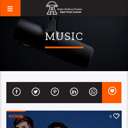
MUSIC
MÚSICA
0