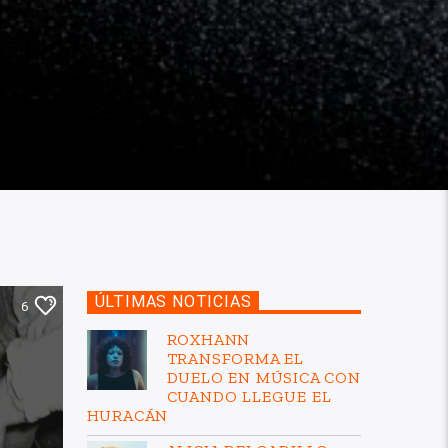
ÚLTIMAS NOTICIAS
6
ROXHANN
TRANSFORMA EL
DUELO EN MÚSICA CON
CUANDO LLEGUE EL
HURACÁN