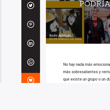
PODRÍ
Radio Anáhuac
22 DE MARZO DE 2022
No hay nada más emocionant
más sobresalientes y renta
que existe un grupo o un dú
The Garden un par […]
1