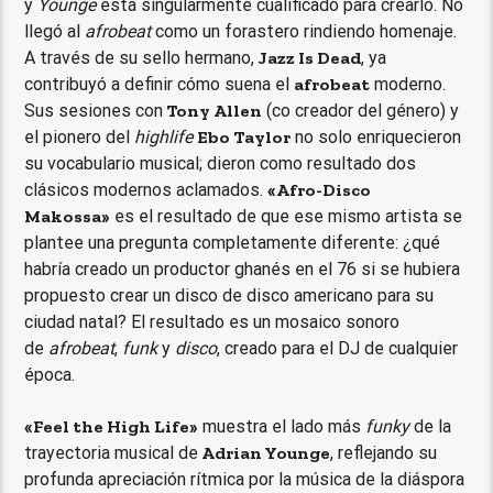
y
Younge
está singularmente cualificado para crearlo. No
llegó al
afrobeat
como un forastero rindiendo homenaje.
A través de su sello hermano,
Jazz Is Dead
, ya
contribuyó a definir cómo suena el
afrobeat
moderno.
Sus sesiones con
Tony Allen
(co creador del género) y
el pionero del
highlife
Ebo Taylor
no solo enriquecieron
su vocabulario musical; dieron como resultado dos
clásicos modernos aclamados.
«Afro-Disco
Makossa»
es el resultado de que ese mismo artista se
plantee una pregunta completamente diferente: ¿qué
habría creado un productor ghanés en el 76 si se hubiera
propuesto crear un disco de disco americano para su
ciudad natal? El resultado es un mosaico sonoro
de
afrobeat
,
funk
y
disco
, creado para el DJ de cualquier
época.
«Feel the High Life»
muestra el lado más
funky
de la
trayectoria musical de
Adrian Younge
, reflejando su
profunda apreciación rítmica por la música de la diáspora