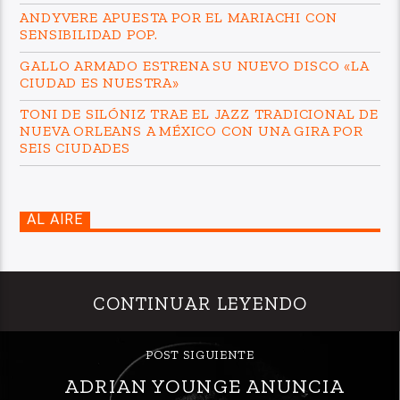
ANDYVERE APUESTA POR EL MARIACHI CON
SENSIBILIDAD POP.
GALLO ARMADO ESTRENA SU NUEVO DISCO «LA
CIUDAD ES NUESTRA»
TONI DE SILÓNIZ TRAE EL JAZZ TRADICIONAL DE
NUEVA ORLEANS A MÉXICO CON UNA GIRA POR
SEIS CIUDADES
AL AIRE
CONTINUAR LEYENDO
POST SIGUIENTE
ADRIAN YOUNGE ANUNCIA