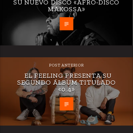
SU NUEVO DISCO «AFRO-DISCO
MAKOSSA»
POST ANTERIOR
EL FEELING PRESENTA SU
SEGUNDO ÁLBUM TITULADO
«0.4»