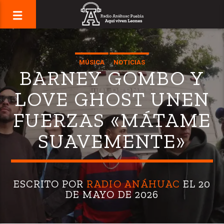
MÚSICA
NOTICIAS
BARNEY GOMBO Y
LOVE GHOST UNEN
FUERZAS «MÁTAME
SUAVEMENTE»
ESCRITO POR
RADIO ANÁHUAC
EL 20
DE MAYO DE 2026