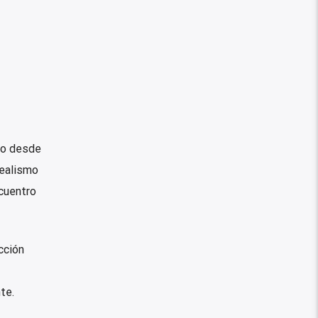
lo desde
realismo
ncuentro
cción
te.