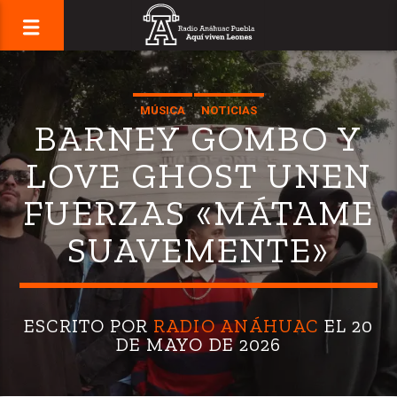
MÚSICA
NOTICIAS
BARNEY GOMBO Y
LOVE GHOST UNEN
FUERZAS «MÁTAME
SUAVEMENTE»
ESCRITO POR
RADIO ANÁHUAC
EL 20
DE MAYO DE 2026