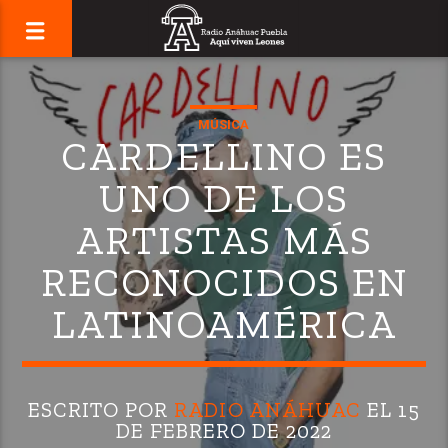
MÚSICA
CARDELLINO ES
UNO DE LOS
ARTISTAS MÁS
RECONOCIDOS EN
LATINOAMÉRICA
ESCRITO POR
RADIO ANÁHUAC
EL 15
DE FEBRERO DE 2022