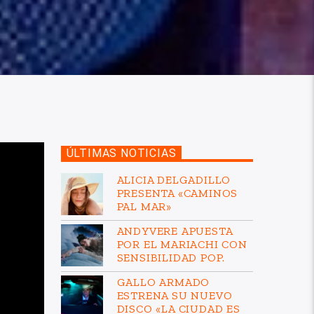
ÚLTIMAS NOTICIAS
ALICIA DELGADILLO
PRESENTA «CAMINOS
PAL MAR»
ANDYVERE APUESTA
POR EL MARIACHI CON
SENSIBILIDAD POP.
GALLO ARMADO
ESTRENA SU NUEVO
DISCO «LA CIUDAD ES