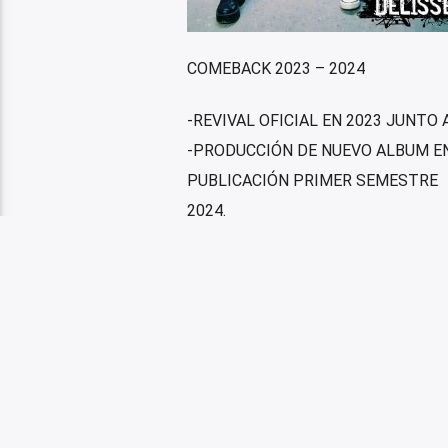
COMEBACK 2023 – 2024
-REVIVAL OFICIAL EN 2023 JUNTO
-PRODUCCIÓN DE NUEVO ALBUM EN
PUBLICACIÓN PRIMER SEMESTRE
2024.
-PRIMER SINGLE «PERDÍ LA FE (O
-GENERACIÓN DE CONTENIDO DIN
(YOUTUBE), TIKTOK Y REELS
(INSTAGRAM).
-RE ACTIVACIÓN DE PÚBLICO EN 
MÉXICO, PERÚ, ECUADOR,
COLOMBIA.