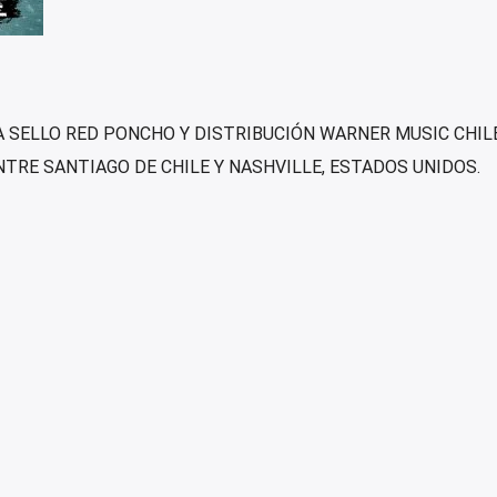
 A SELLO RED PONCHO Y DISTRIBUCIÓN WARNER MUSIC CHILE
TRE SANTIAGO DE CHILE Y NASHVILLE, ESTADOS UNIDOS.
TRA VEZ)» ESTRENO OCTUBRE.
ÁMICO DE REMEMBER Y RECONOCIMIENTO DE MARCA EN SH
MERCADOS FOCO QUE SE ALCANZARON ANTERIORMENTE: CHIL