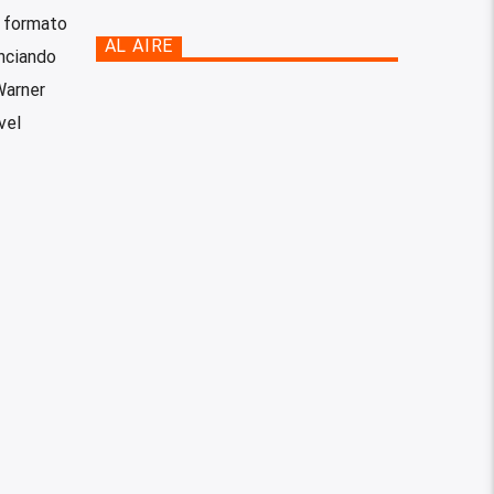
n formato
AL AIRE
unciando
Warner
vel