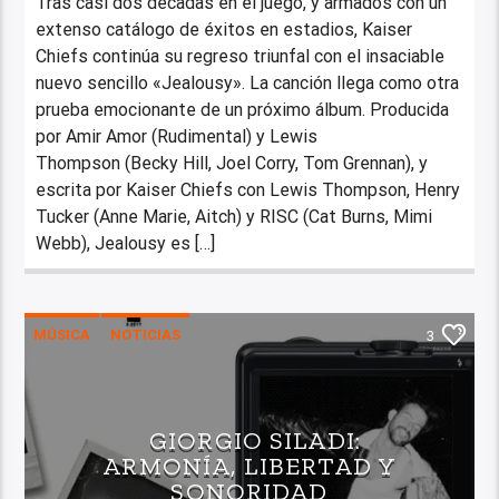
Tras casi dos décadas en el juego, y armados con un
extenso catálogo de éxitos en estadios, Kaiser
Chiefs continúa su regreso triunfal con el insaciable
nuevo sencillo «Jealousy». La canción llega como otra
prueba emocionante de un próximo álbum. Producida
por Amir Amor (Rudimental) y Lewis
Thompson (Becky Hill, Joel Corry, Tom Grennan), y
escrita por Kaiser Chiefs con Lewis Thompson, Henry
Tucker (Anne Marie, Aitch) y RISC (Cat Burns, Mimi
Webb), Jealousy es […]
MÚSICA
NOTICIAS
3
GIORGIO SILADI:
ARMONÍA, LIBERTAD Y
SONORIDAD