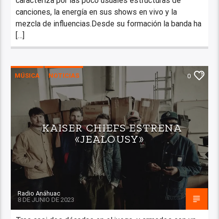
caracteriza por las poco usuales estructuras de
canciones, la energía en sus shows en vivo y la
mezcla de influencias.Desde su formación la banda ha
[…]
MÚSICA
NOTICIAS
0
KAISER CHIEFS ESTRENA
«JEALOUSY»
Radio Anáhuac
8 DE JUNIO DE 2023