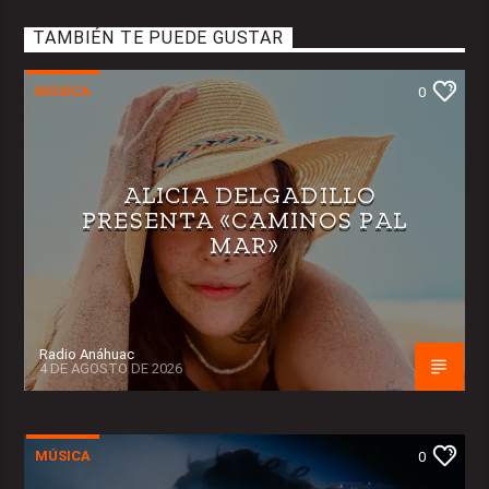
TAMBIÉN TE PUEDE GUSTAR
MÚSICA
0
ALICIA DELGADILLO
PRESENTA «CAMINOS PAL
MAR»
Radio Anáhuac
4 DE AGOSTO DE 2026
MÚSICA
0