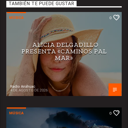
TAMBIÉN TE PUEDE GUSTAR
MÚSICA
0
ALICIA DELGADILLO
PRESENTA «CAMINOS PAL
MAR»
Radio Anáhuac
4 DE AGOSTO DE 2026
MÚSICA
0