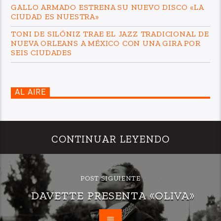
GALLO ARMADO ESTRENA SU NUEVO DISCO «LA
CIUDAD ES NUESTRA»
TONI DE SILÓNIZ TRAE EL JAZZ TRADICIONAL DE
NUEVA ORLEANS A MÉXICO CON UNA GIRA POR
SEIS CIUDADES
AL AIRE
CONTINUAR LEYENDO
POST SIGUIENTE
DAVETTE PRESENTA «OLIVA»